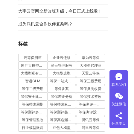
大宇云官网全新改版升级，今日正式上线啦！
成为腾讯云合作伙伴复杂吗？
标签
云等保测评
企业云迁移
华为云等保
国产大模型五强
多云管理服务
大模型代理商
大模型私有化部署
大模型选型
天翼云等保
智谱GLM
等保一站式服务
等保三级费用
联系我们
等保二级费用
等保备案
等保复测收费
等保安全建设费用
等保差距分析
等保技术整改
关注微信
等保整改周期
等保整改麻烦吗
等保测评一次通过
等保测评多少钱
等保测评整改费用
等保测评没通过怎么办
等保管理整改
等保高危漏洞整改
腾讯云等保
分享本页
行业模型微调
豆包大模型
阿里云等保