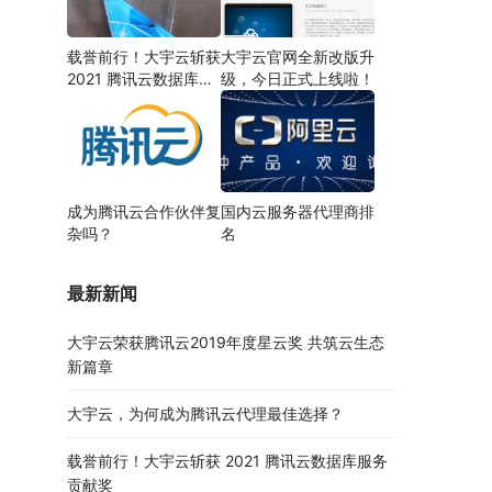
载誉前行！大宇云斩获
大宇云官网全新改版升
2021 腾讯云数据库服
级，今日正式上线啦！
务贡献奖
成为腾讯云合作伙伴复
国内云服务器代理商排
杂吗？
名
最新新闻
大宇云荣获腾讯云2019年度星云奖 共筑云生态
新篇章
大宇云，为何成为腾讯云代理最佳选择？
载誉前行！大宇云斩获 2021 腾讯云数据库服务
贡献奖