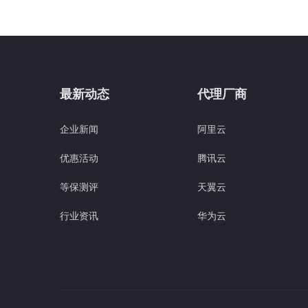
最新动态
代理厂商
企业新闻
阿里云
优惠活动
腾讯云
等保测评
天翼云
行业资讯
华为云