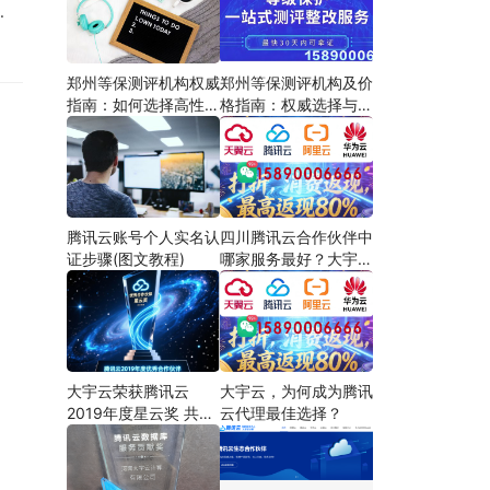
够日
郑州等保测评机构权威
郑州等保测评机构及价
指南：如何选择高性价
格指南：权威选择与费
比服务商
用解析
腾讯云账号个人实名认
四川腾讯云合作伙伴中
证步骤(图文教程)
哪家服务最好？大宇云
以“懂产品、会定制、
能兜底”三大能力领跑
大宇云荣获腾讯云
大宇云，为何成为腾讯
2019年度星云奖 共筑
云代理最佳选择？
云生态新篇章