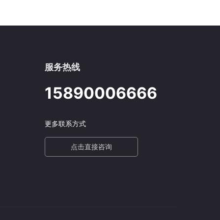
服务热线
15890006666
更多联系方式
点击直接咨询