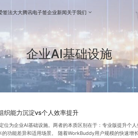
爱签
法大大
腾讯电子签
企业新闻
关于我们
企业AI基础设施
：组织能力沉淀vs个人效率提升
舰版定位为企业AI基础设施。两者的本质区别在于：专业版提升个人
功能差异和适用场景。 随着WorkBuddy用户规模的快速增