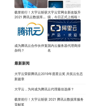
载誉前行！大宇云斩获
大宇云官网全新改版升
2021 腾讯云数据库服
级，今日正式上线啦！
务贡献奖
成为腾讯云合作伙伴复
国内云服务器代理商排
杂吗？
名
最新新闻
大宇云荣获腾讯云2019年度星云奖 共筑云生态
新篇章
大宇云，为何成为腾讯云代理最佳选择？
载誉前行！大宇云斩获 2021 腾讯云数据库服务
贡献奖