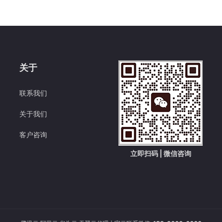
关于
联系我们
关于我们
客户咨询
立即扫码 | 微信咨询