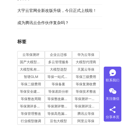
大宇云官网全新改版升级，今日正式上线啦！
成为腾讯云合作伙伴复杂吗？
标签
云等保测评
企业云迁移
华为云等保
国产大模型五强
多云管理服务
大模型代理商
大模型私有化部署
大模型选型
天翼云等保
智谱GLM
等保一站式服务
等保三级费用
联系我们
等保二级费用
等保备案
等保复测收费
等保安全建设费用
等保差距分析
等保技术整改
关注微信
等保整改周期
等保整改麻烦吗
等保测评一次通过
等保测评多少钱
等保测评整改费用
等保测评没通过怎么办
等保管理整改
等保高危漏洞整改
腾讯云等保
分享本页
行业模型微调
豆包大模型
阿里云等保