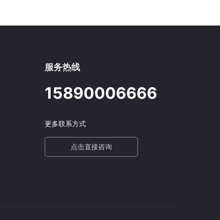
服务热线
15890006666
更多联系方式
点击直接咨询