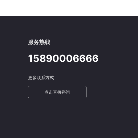
服务热线
15890006666
更多联系方式
点击直接咨询