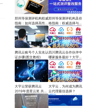
聊
友第
郑州等保测评机构权威
郑州等保测评机构及价
指南：如何选择高性价
格指南：权威选择与费
比服务商
用解析
腾讯云账号个人实名认
四川腾讯云合作伙伴中
证步骤(图文教程)
哪家服务最好？大宇云
以“懂产品、会定制、
能兜底”三大能力领跑
大宇云荣获腾讯云
大宇云，为何成为腾讯
2019年度星云奖 共筑
云代理最佳选择？
云生态新篇章