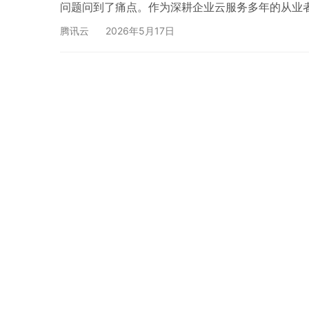
问题问到了痛点。作为深耕企业云服务多年的从业者，
天AI，而是能直接操作您电脑、执行任务的”AI同事”
腾讯云
2026年5月17日
一次听说WorkBu…