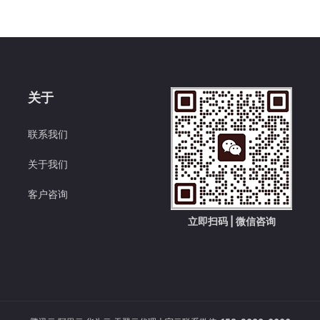
关于
联系我们
关于我们
客户咨询
立即扫码 | 微信咨询