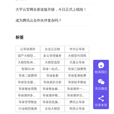
大宇云官网全新改版升级，今日正式上线啦！
成为腾讯云合作伙伴复杂吗？
标签
云等保测评
企业云迁移
华为云等保
国产大模型五强
多云管理服务
大模型代理商
大模型私有化部署
大模型选型
天翼云等保
智谱GLM
等保一站式服务
等保三级费用
联系我们
等保二级费用
等保备案
等保复测收费
等保安全建设费用
等保差距分析
等保技术整改
关注微信
等保整改周期
等保整改麻烦吗
等保测评一次通过
等保测评多少钱
等保测评整改费用
等保测评没通过怎么办
等保管理整改
等保高危漏洞整改
腾讯云等保
分享本页
行业模型微调
豆包大模型
阿里云等保