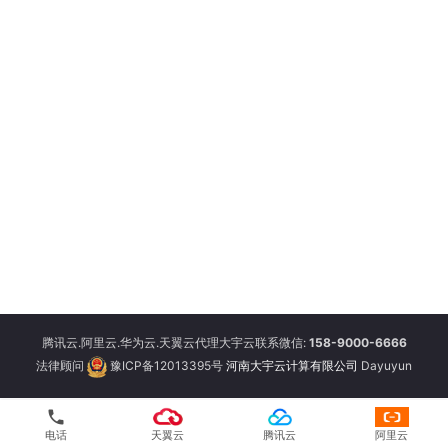
腾讯云.阿里云.华为云.天翼云代理大宇云联系微信:
158-9000-6666
法律顾问
豫ICP备12013395号
河南大宇云计算有限公司
Dayuyun
phone
电话
天翼云
腾讯云
阿里云