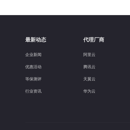
最新动态
代理厂商
企业新闻
阿里云
优惠活动
腾讯云
等保测评
天翼云
行业资讯
华为云