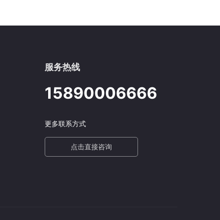
服务热线
15890006666
更多联系方式
点击直接咨询