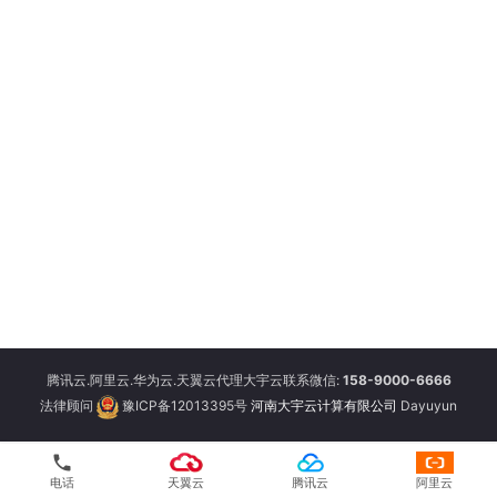
腾讯云.阿里云.华为云.天翼云代理大宇云联系微信:
158-9000-6666
法律顾问
豫ICP备12013395号
河南大宇云计算有限公司
Dayuyun
phone
电话
天翼云
腾讯云
阿里云