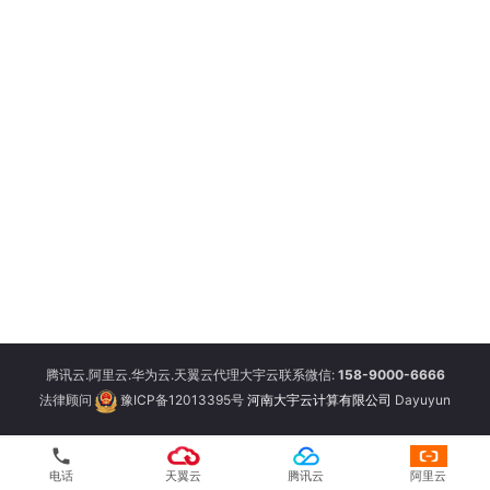
腾讯云.阿里云.华为云.天翼云代理大宇云联系微信:
158-9000-6666
法律顾问
豫ICP备12013395号
河南大宇云计算有限公司
Dayuyun
phone
电话
天翼云
腾讯云
阿里云