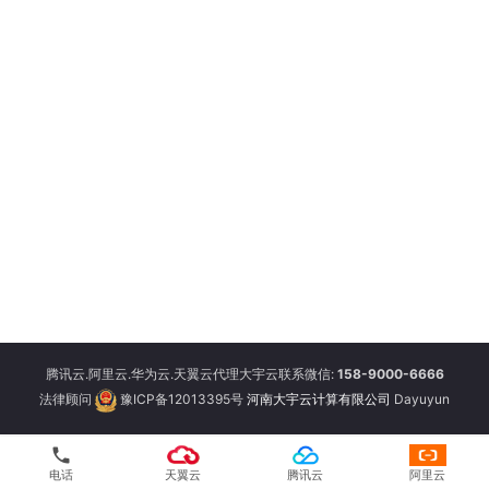
腾讯云.阿里云.华为云.天翼云代理大宇云联系微信:
158-9000-6666
法律顾问
豫ICP备12013395号
河南大宇云计算有限公司
Dayuyun
phone
电话
天翼云
腾讯云
阿里云