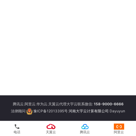
腾讯云.阿里云.华为云.天翼云代理大宇云联系微信:
158-9000-6666
法律顾问
豫ICP备12013395号
河南大宇云计算有限公司
Dayuyun
phone
电话
天翼云
腾讯云
阿里云