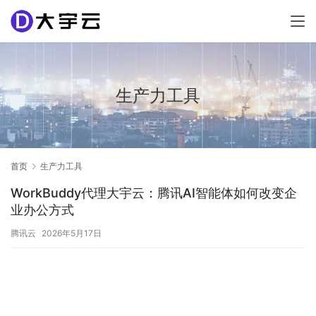
生产力工具
首页
生产力工具
WorkBuddy代理大宇云：腾讯AI智能体如何改变企
业办公方式
腾讯云
2026年5月17日