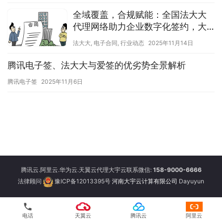
全域覆盖，合规赋能：全国法大大
代理网络助力企业数字化签约，大
宇云成优选之选
法大大
,
电子合同
,
行业动态
2025年11月14日
腾讯电子签、法大大与爱签的优劣势全景解析
腾讯电子签
2025年11月6日
腾讯云.阿里云.华为云.天翼云代理大宇云联系微信:
158-9000-6666
法律顾问
豫ICP备12013395号
河南大宇云计算有限公司
Dayuyun
phone
电话
天翼云
腾讯云
阿里云