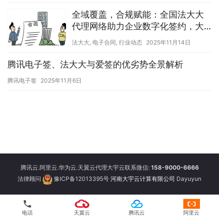
全域覆盖，合规赋能：全国法大大
代理网络助力企业数字化签约，大
宇云成优选之选
法大大
,
电子合同
,
行业动态
2025年11月14日
腾讯电子签、法大大与爱签的优劣势全景解析
腾讯电子签
2025年11月6日
腾讯云.阿里云.华为云.天翼云代理大宇云联系微信:
158-9000-6666
法律顾问
豫ICP备12013395号
河南大宇云计算有限公司
Dayuyun
phone
电话
天翼云
腾讯云
阿里云