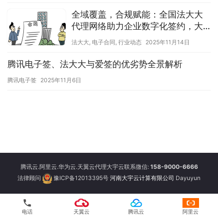
全域覆盖，合规赋能：全国法大大
代理网络助力企业数字化签约，大
宇云成优选之选
法大大
,
电子合同
,
行业动态
2025年11月14日
腾讯电子签、法大大与爱签的优劣势全景解析
腾讯电子签
2025年11月6日
腾讯云.阿里云.华为云.天翼云代理大宇云联系微信:
158-9000-6666
法律顾问
豫ICP备12013395号
河南大宇云计算有限公司
Dayuyun
phone
电话
天翼云
腾讯云
阿里云