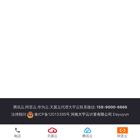
腾讯云.阿里云.华为云.天翼云代理大宇云联系微信:
158-9000-6666
法律顾问
豫ICP备12013395号
河南大宇云计算有限公司
Dayuyun
phone
电话
天翼云
腾讯云
阿里云