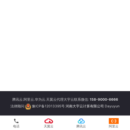
腾讯云.阿里云.华为云.天翼云代理大宇云联系微信:
158-9000-6666
法律顾问
豫ICP备12013395号
河南大宇云计算有限公司
Dayuyun
phone
电话
天翼云
腾讯云
阿里云