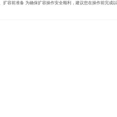
、扩容前准备 为确保扩容操作安全顺利，建议您在操作前完成
：扩容前请为目标云硬盘创建快照，快照可完整保留硬盘当前数据
数据。操作路径…