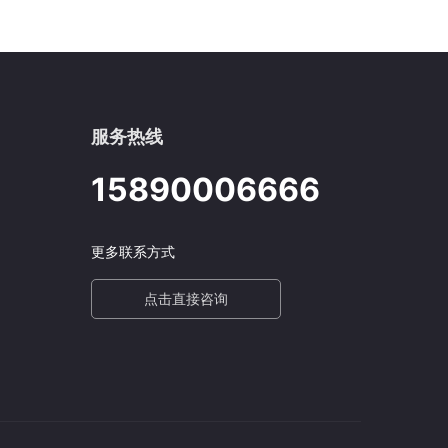
服务热线
15890006666
更多联系方式
点击直接咨询