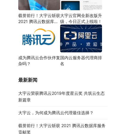
载誉前行！大宇云斩获
大宇云官网全新改版升
2021 腾讯云数据库服
级，今日正式上线啦！
务贡献奖
成为腾讯云合作伙伴复
国内云服务器代理商排
杂吗？
名
最新新闻
大宇云荣获腾讯云2019年度星云奖 共筑云生态
新篇章
大宇云，为何成为腾讯云代理最佳选择？
载誉前行！大宇云斩获 2021 腾讯云数据库服务
贡献奖