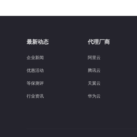
最新动态
代理厂商
企业新闻
阿里云
优惠活动
腾讯云
等保测评
天翼云
行业资讯
华为云