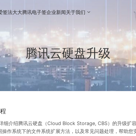
爱签
法大大
腾讯电子签
企业新闻
关于我们
腾讯云硬盘升级
教程
腾讯云硬盘（Cloud Block Storage, CBS）的升级扩
同操作系统下的文件系统扩展方法，以及常见问题处理，帮助您