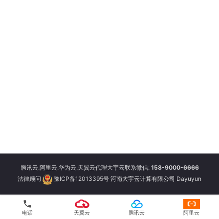
腾讯云.阿里云.华为云.天翼云代理大宇云联系微信:
158-9000-6666
法律顾问
豫ICP备12013395号
河南大宇云计算有限公司
Dayuyun
phone
电话
天翼云
腾讯云
阿里云