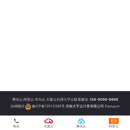
腾讯云.阿里云.华为云.天翼云代理大宇云联系微信:
158-9000-6666
法律顾问
豫ICP备12013395号
河南大宇云计算有限公司
Dayuyun
phone
电话
天翼云
腾讯云
阿里云