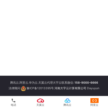
腾讯云.阿里云.华为云.天翼云代理大宇云联系微信:
158-9000-6666
法律顾问
豫ICP备12013395号
河南大宇云计算有限公司
Dayuyun
phone
电话
天翼云
腾讯云
阿里云