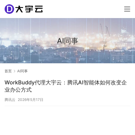
AI同事
首页
AI同事
WorkBuddy代理大宇云：腾讯AI智能体如何改变企
业办公方式
腾讯云
2026年5月17日