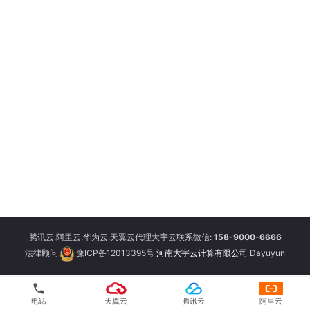
腾讯云.阿里云.华为云.天翼云代理大宇云联系微信:
158-9000-6666
法律顾问
豫ICP备12013395号
河南大宇云计算有限公司
Dayuyun
phone
电话
天翼云
腾讯云
阿里云