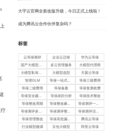
中
大宇云官网全新改版升级，今日正式上线啦！
成为腾讯云合作伙伴复杂吗？
以上
。
标签
云等保测评
企业云迁移
华为云等保
国产大模型五强
多云管理服务
大模型代理商
大模型私有化部署
大模型选型
天翼云等保
充
智谱GLM
等保一站式服务
等保三级费用
等保二级费用
等保备案
等保复测收费
这
等保安全建设费用
等保差距分析
等保技术整改
等保整改周期
等保整改麻烦吗
等保测评一次通过
医疗
等保测评多少钱
等保测评整改费用
等保测评没通过怎么办
等保管理整改
等保高危漏洞整改
腾讯云等保
行业模型微调
豆包大模型
阿里云等保