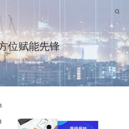
方位赋能先锋
借
量