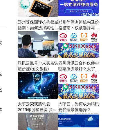
郑州等保测评机构权威
郑州等保测评机构及价
指南：如何选择高性价
格指南：权威选择与费
比服务商
用解析
效
腾讯云账号个人实名认
四川腾讯云合作伙伴中
证步骤(图文教程)
哪家服务最好？大宇云
医
以“懂产品、会定制、
能兜底”三大能力领跑
化
大宇云荣获腾讯云
大宇云，为何成为腾讯
体
2019年度星云奖 共筑
云代理最佳选择？
云生态新篇章