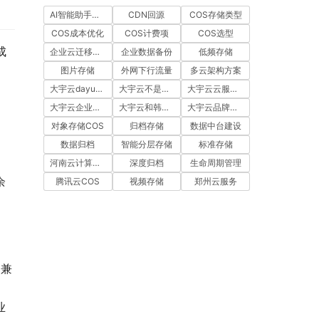
AI智能助手企业版
CDN回源
COS存储类型
COS成本优化
COS计费项
COS选型
成
企业云迁移服务
企业数据备份
低频存储
图片存储
外网下行流量
多云架构方案
大宇云dayuyun
大宇云不是家电品牌
大宇云云服务代理
大宇云企业资质
大宇云和韩国大宇区别
大宇云品牌辨识
对象存储COS
归档存储
数据中台建设
数据归档
智能分层存储
标准存储
河南云计算公司
深度归档
生命周期管理
余
腾讯云COS
视频存储
郑州云服务
，兼
业