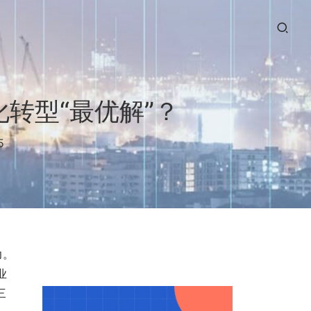
转型“最优解”？
5
力。
业
三