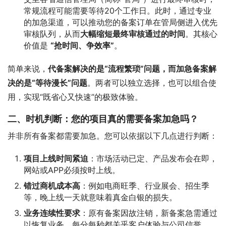
常规流程可能需要等待20个工作日。此时，通过专业
的加急渠道，可以推动您的备案订单在管局侧进入优先
审核队列，从而
大幅缩短最终审核通过的时间
。其核心
价值是
“抢时间、争效率”
。
简单来说，
代备案解决的是“流程繁琐”问题，而加急备案解
决的是“等待漫长”问题
。两者可以独立选择，也可以组合使
用，实现“既省心又快速”的极致体验。
二、时机判断：您的项目真的需要备案加急吗？
并非所有备案都需要加急。您可以依据以下几点进行判断：
项目上线时间紧迫
：市场活动已定、产品发布会在即，
网站或APP必须按时上线。
错过商机成本高
：例如电商旺季、行业展会、招生季
等，晚上线一天就意味着真金白银的损失。
业务连续性要求
：原有备案因故注销，新备案急需通过
以恢复业务，每分每秒都关乎客户体验与公司信誉。