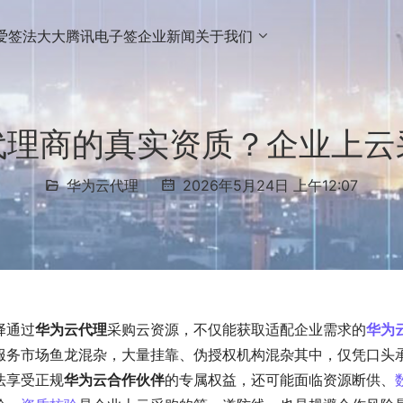
爱签
法大大
腾讯电子签
企业新闻
关于我们
代理商的真实资质？企业上云
华为云代理
2026年5月24日 上午12:07
择通过
华为云代理
采购云资源，不仅能获取适配企业需求的
华为
服务市场鱼龙混杂，大量挂靠、伪授权机构混杂其中，仅凭口头
法享受正规
华为云合作伙伴
的专属权益，还可能面临资源断供、