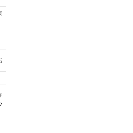
资
后
作
心