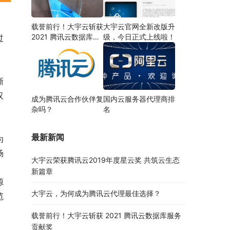
载誉前行！大宇云斩获
大宇云官网全新改版升
2021 腾讯云数据库服
级，今日正式上线啦！
过
务贡献奖
晰
汉
成为腾讯云合作伙伴复
国内云服务器代理商排
杂吗？
名
最新新闻
为
场
大宇云荣获腾讯云2019年度星云奖 共筑云生态
新篇章
源
大宇云，为何成为腾讯云代理最佳选择？
范
，
载誉前行！大宇云斩获 2021 腾讯云数据库服务
贡献奖