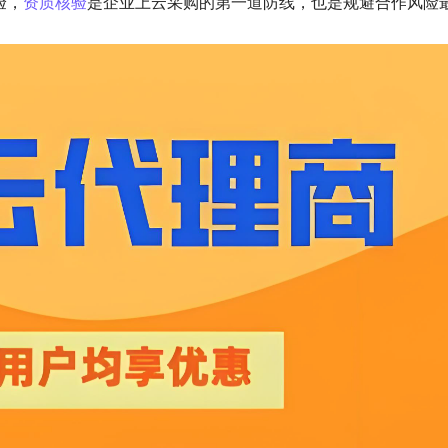
验，
资质核验
是企业上云采购的第一道防线，也是规避合作风险