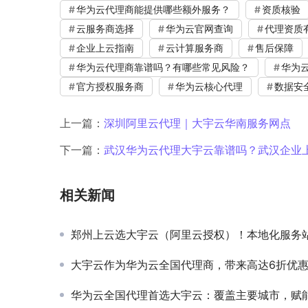
华为云代理商能提供哪些额外服务？
资质核验
云服务商选择
华为云官网查询
代理资质
企业上云指南
云计算服务商
售后保障
华为云代理商靠谱吗？有哪些常见风险？
华为
官方授权服务商
华为云核心代理
数据安
上一篇：
深圳阿里云代理｜大宇云华南服务网点
下一篇：
武汉华为云代理大宇云靠谱吗？武汉企业
相关新闻
郑州上云选大宇云（阿里云授权）！本地化服务站 + 双重售后，业务
大宇云作为华为云全国代理商，带来高达6折优
华为云全国代理首选大宇云：覆盖主要城市，赋能企业数字化转型新