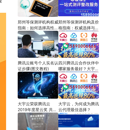
最
郑州等保测评机构权威
郑州等保测评机构及价
指南：如何选择高性价
格指南：权威选择与费
比服务商
用解析
腾讯云账号个人实名认
四川腾讯云合作伙伴中
证步骤(图文教程)
哪家服务最好？大宇云
以“懂产品、会定制、
能兜底”三大能力领跑
大宇云荣获腾讯云
大宇云，为何成为腾讯
2019年度星云奖 共筑
云代理最佳选择？
云生态新篇章