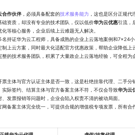
云合作伙伴
，必须具备配套的
技术服务能力
，这也是区分正规代
基础资质，却没有专业的技术团队，仅以低价
华为云优惠
引流，
优化等核心服务，企业后续上云难题无人解决。
多名持证华为云工程师，具备成熟的企业上云落地案例和7×24小
定制上云方案，同时最大化适配官方优惠政策，帮助企业降低上
完整的技术服务团队，积累了大量政企上云落地经验，可全程为
票主体与官方认证主体是否一致，这是杜绝挂靠代理、二手分
，实际签约、结算主体与官方备案主体不符，不仅会导致
华为云
对、发票报销等问题时，企业会陷入权责不清的被动局面。
官网备案主体完全统一，可提供合规的增值税专项发票，所有合
。
正规华为云代理
虚假/挂靠代理