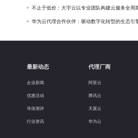
不止于低价：大宇云以专业团队构建云服务全周期保障
华为云代理合作伙伴：驱动数字化转型的生态引
最新动态
代理厂商
企业新闻
阿里云
优惠活动
腾讯云
等保测评
天翼云
行业资讯
华为云