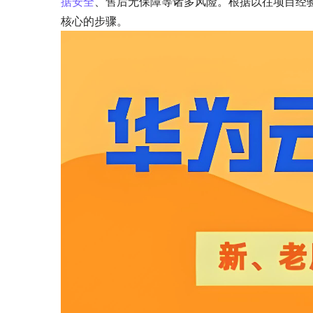
据安全
、售后无保障等诸多风险。根据以往项目经
核心的步骤。