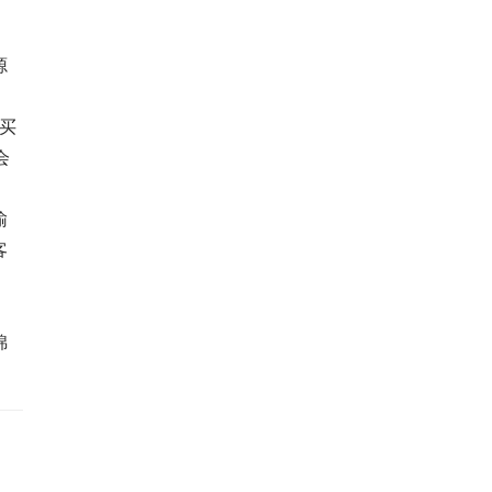
源
“买
会
输
客
。
锦