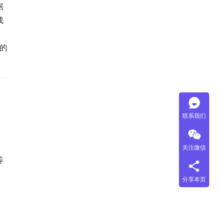
据
成
的
联系我们
关注微信
等
分享本页