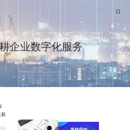
深耕企业数字化服务
权
是新