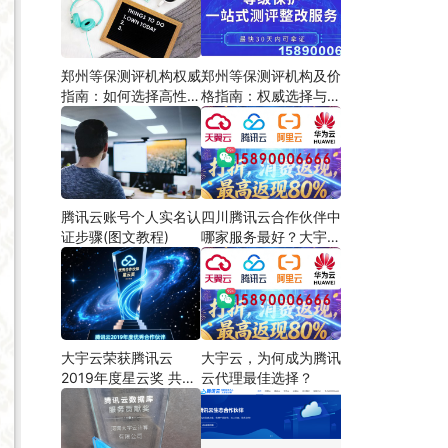
郑州等保测评机构权威
郑州等保测评机构及价
指南：如何选择高性价
格指南：权威选择与费
比服务商
用解析
腾讯云账号个人实名认
四川腾讯云合作伙伴中
证步骤(图文教程)
哪家服务最好？大宇云
以“懂产品、会定制、
能兜底”三大能力领跑
大宇云荣获腾讯云
大宇云，为何成为腾讯
2019年度星云奖 共筑
云代理最佳选择？
云生态新篇章