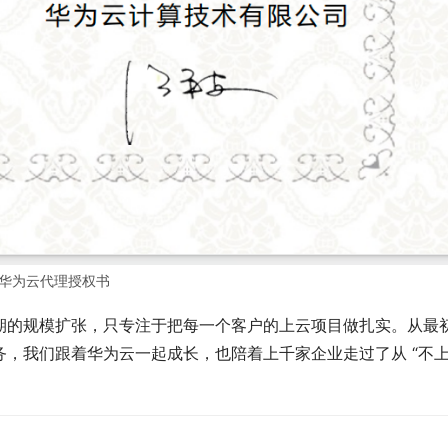
华为云代理授权书
期的规模扩张，只专注于把每一个客户的上云项目做扎实。从最
，我们跟着华为云一起成长，也陪着上千家企业走过了从 “不