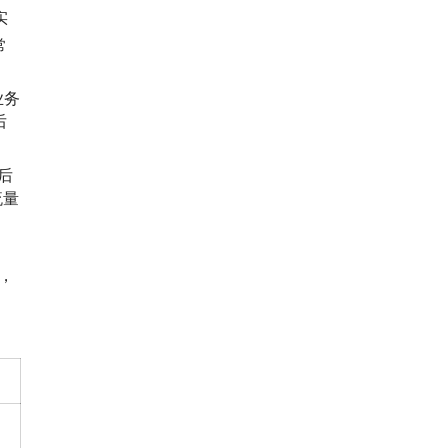
实
常
业务
后
后
流量
，