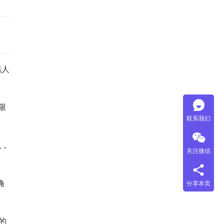
选人
限
联系我们
么，
关注微信
确
分享本页
的