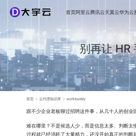
首页
阿里云
腾讯云
天翼云
华为云
别再让 HR
首页
云代理知识库
workbuddy
跟不少企业老板聊过招聘这件事，从几十人的创业
难在哪里？不是候选人少，而是信息太多、判断太慢
过程就已经消耗了大量精力，还没开始真正的判断