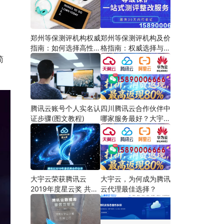
郑州等保测评机构权威
郑州等保测评机构及价
，
指南：如何选择高性价
格指南：权威选择与费
比服务商
用解析
简
腾讯云账号个人实名认
四川腾讯云合作伙伴中
证步骤(图文教程)
哪家服务最好？大宇云
以“懂产品、会定制、
能兜底”三大能力领跑
大宇云荣获腾讯云
大宇云，为何成为腾讯
2019年度星云奖 共筑
云代理最佳选择？
云生态新篇章