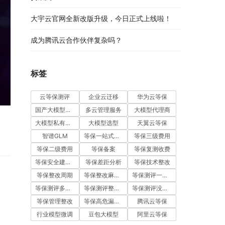
大宇云官网全新改版升级，今日正式上线啦！
成为腾讯云合作伙伴复杂吗？
标签
云等保测评
企业云迁移
华为云等保
国产大模型五强
多云管理服务
大模型代理商
大模型私有化部署
大模型选型
天翼云等保
智谱GLM
等保一站式服务
等保三级费用
等保二级费用
等保备案
等保复测收费
等保安全建设费用
等保差距分析
等保技术整改
等保整改周期
等保整改麻烦吗
等保测评一次通过
等保测评多少钱
等保测评整改费用
等保测评没通过怎么办
等保管理整改
等保高危漏洞整改
腾讯云等保
行业模型微调
豆包大模型
阿里云等保