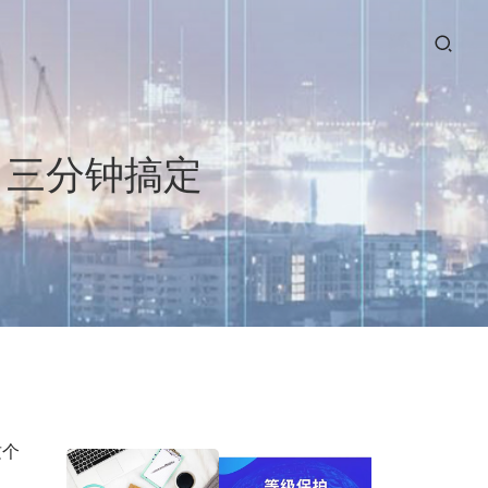
y 三分钟搞定
。
这个