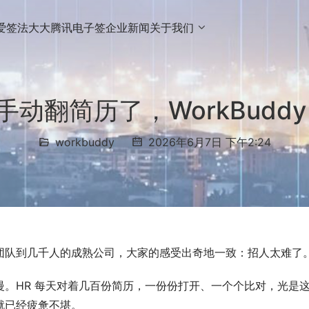
爱签
法大大
腾讯电子签
企业新闻
关于我们
 手动翻简历了，WorkBudd
workbuddy
2026年6月7日 下午2:24
团队到几千人的成熟公司，大家的感受出奇地一致：招人太难了
。HR 每天对着几百份简历，一份份打开、一个个比对，光是
就已经疲惫不堪。