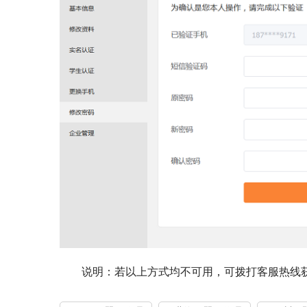
说明：若以上方式均不可用，可拨打客服热线获取帮