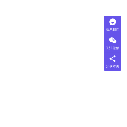
联系我们
关注微信
分享本页