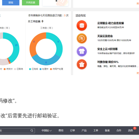
码修改”。
修改”后需要先进行邮箱验证。