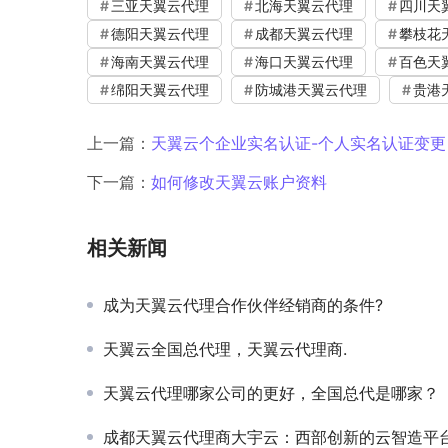
三亚天翼云代理
北海天翼云代理
四川天
德阳天翼云代理
成都天翼云代理
攀枝花
海南天翼云代理
海口天翼云代理
百色天
绵阳天翼云代理
防城港天翼云代理
贵港
上一篇：
天翼云个企业实名认证-个人实名认证变更
下一篇：
如何修改天翼云账户资料
相关新闻
成为天翼云代理合作伙伴经销商的条件?
天翼云全国总代理，天翼云代理商.
天翼云代理哪家公司的更好，全国总代是哪家？
成都天翼云代理商大宇云：西部创新的云智造平