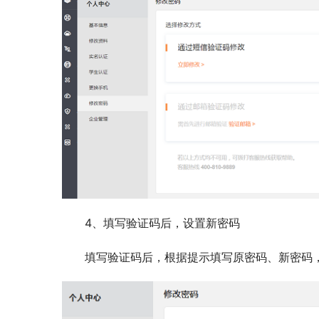
4、填写验证码后，设置新密码
填写验证码后，根据提示填写原密码、新密码，