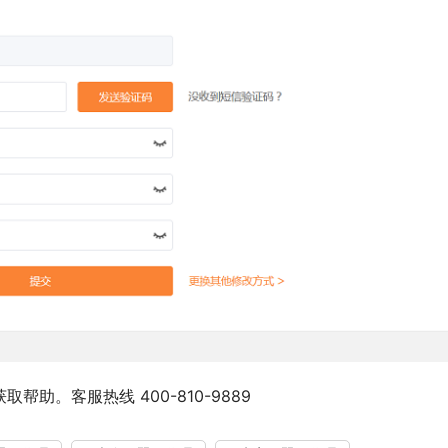
助。客服热线 400-810-9889