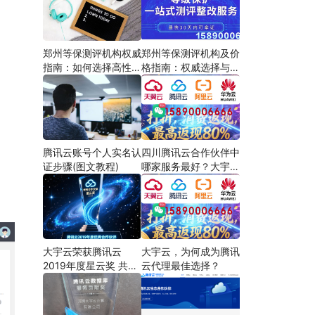
郑州等保测评机构权威
郑州等保测评机构及价
指南：如何选择高性价
格指南：权威选择与费
比服务商
用解析
腾讯云账号个人实名认
四川腾讯云合作伙伴中
证步骤(图文教程)
哪家服务最好？大宇云
以“懂产品、会定制、
能兜底”三大能力领跑
大宇云荣获腾讯云
大宇云，为何成为腾讯
2019年度星云奖 共筑
云代理最佳选择？
云生态新篇章