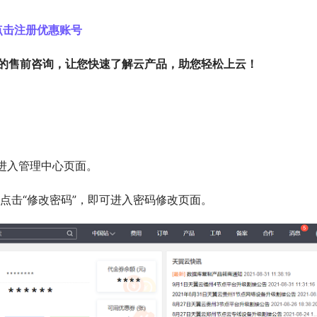
点击注册优惠账号
供专业的售前咨询，让您快速了解云产品，助您轻松上云！
，进入管理中心页面。
块点击“修改密码”，即可进入密码修改页面。