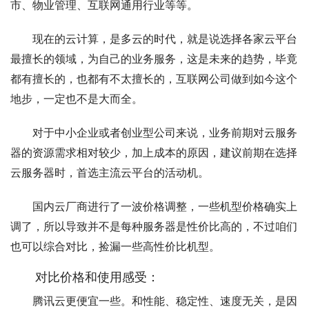
市、物业管理、互联网通用行业等等。
现在的云计算，是多云的时代，就是说选择各家云平台
最擅长的领域，为自己的业务服务，这是未来的趋势，毕竟
都有擅长的，也都有不太擅长的，互联网公司做到如今这个
地步，一定也不是大而全。
对于中小企业或者创业型公司来说，业务前期对云服务
器的资源需求相对较少，加上成本的原因，建议前期在选择
云服务器时，首选主流云平台的活动机。
国内云厂商进行了一波价格调整，一些机型价格确实上
调了，所以导致并不是每种服务器是性价比高的，不过咱们
也可以综合对比，捡漏一些高性价比机型。
对比价格和使用感受：
腾讯云更便宜一些。和性能、稳定性、速度无关，是因