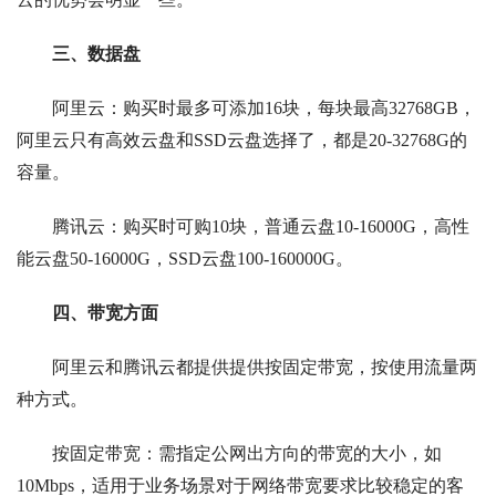
三、数据盘
阿里云：购买时最多可添加16块，每块最高32768GB，
阿里云只有高效云盘和SSD云盘选择了，都是20-32768G的
容量。
腾讯云：购买时可购10块，普通云盘10-16000G，高性
能云盘50-16000G，SSD云盘100-160000G。
四、带宽方面
阿里云和腾讯云都提供提供按固定带宽，按使用流量两
种方式。
按固定带宽：需指定公网出方向的带宽的大小，如
10Mbps，适用于业务场景对于网络带宽要求比较稳定的客