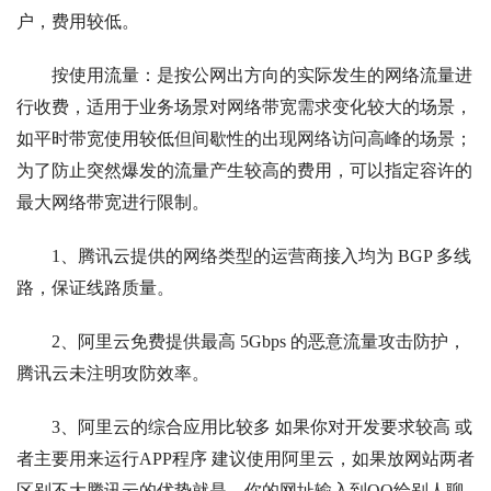
户，费用较低。
按使用流量：是按公网出方向的实际发生的网络流量进
行收费，适用于业务场景对网络带宽需求变化较大的场景，
如平时带宽使用较低但间歇性的出现网络访问高峰的场景；
为了防止突然爆发的流量产生较高的费用，可以指定容许的
最大网络带宽进行限制。
1、腾讯云提供的网络类型的运营商接入均为 BGP 多线
路，保证线路质量。
2、阿里云免费提供最高 5Gbps 的恶意流量攻击防护，
腾讯云未注明攻防效率。
3、阿里云的综合应用比较多 如果你对开发要求较高 或
者主要用来运行APP程序 建议使用阿里云，如果放网站两者
区别不大腾讯云的优势就是，你的网址输入到QQ给别人聊