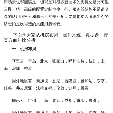
用场景也都能满足，但就是对很多新技术的支持总是比阿里
云慢一些，高级的配置定制也少一些。服务器结构不是很复
杂的话用阿里云和腾讯云都差不多，要是想接入腾讯生态的
话恐怕是没得选的只能用腾讯云。
下面为大家从机房布局、操作系统、数据盘、带
宽方面对比分析：
一、机房布局
阿里云：青岛，北京，张家口，呼和浩特，杭州，上
海，深圳，香港，
国外地区有：新加坡，悉尼，吉隆坡，雅加达，东京，
硅谷，弗吉尼亚，法拉克福，伦敦，迪拜，孟买
腾讯云：广州、上海、北京，成都，重庆，香港，
国外地区有：新加坡，曼谷，孟买，首尔，东京，硅