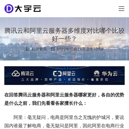
腾讯云和阿里云服务器多维度对比哪个比较
好一些？
行业资讯
2022年10月21日 上午10:56
在回答腾讯云服务器和阿里云服务器哪家更好，各自的优势
是什么之前，我们先看看各家擅长什么：
阿里：毫无疑问，电商是阿里当之无愧的护城河，要说
国内谁最了解电商，毫无疑问是阿里，因此阿里在电商行业