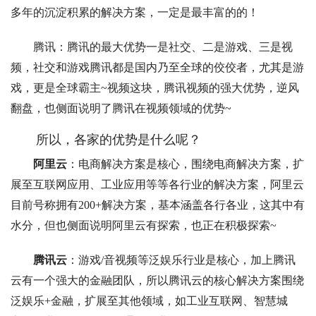
多年的沉淀积累的解决方案，一定是最丰富的的！
腾讯：腾讯的最大优势一是社交、二是游戏、三是视
频，社交和游戏腾讯都是国内乃至全球的佼佼者，尤其是游
戏，更是全球霸主~视频这块，腾讯视频的强大优势，逆风
翻盘，也侧面说明了腾讯在视频领域的优势~
所以，各家的优势是什么呢？
阿里云
：电商解决方案是核心，围绕电商解决方案，扩
展至互联网应用、工业应用等等各行业的解决方案，阿里云
目前号称拥有200+解决方案，基本涵盖各行各业，这其中有
水分，但也侧面说明阿里云有探索，也正在积极探索~
腾讯云
：游戏/音视频等泛娱乐行业是核心，加上腾讯
云有一个强大的金融团队，所以腾讯云的核心解决方案围绕
泛娱乐+金融，扩展至其他领域，如工业互联网、智慧城