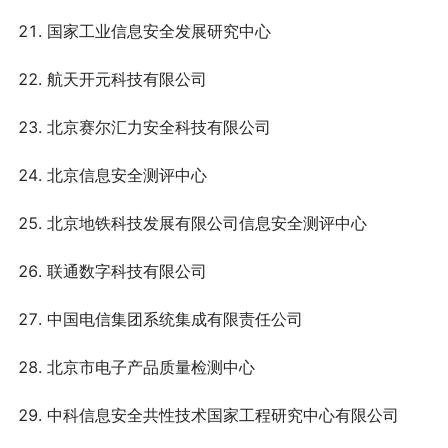
国家工业信息安全发展研究中心
航天开元科技有限公司
北京赛尔汇力安全科技有限公司
北京信息安全测评中心
北京地铁科技发展有限公司信息安全测评中心
联通数字科技有限公司
中国电信集团系统集成有限责任公司
北京市电子产品质量检测中心
中科信息安全共性技术国家工程研究中心有限公司