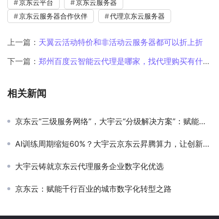
京东云平台
京东云服务器
京东云服务器合作伙伴
代理京东云服务器
上一篇：
天翼云活动特价和非活动云服务器都可以折上折
下一篇：
郑州百度云智能云代理是哪家，找代理购买有什么好处？
相关新闻
京东云“三级服务网络”，大宇云“分级解决方案”：赋能千行百业上云
AI训练周期缩短60%？大宇云京东云昇腾算力，让创新加速
大宇云铸就京东云代理服务企业数字化优选
京东云：赋能千行百业的城市数字化转型之路