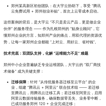
郑州某高新区初创团队：在大宇云协助下，享受 “腾讯
云免费试用 + 郑州创业补贴”，首次上云零成本启动。​
这些案例的背后，是大宇云 “不只是卖云产品，更是做企业
伙伴” 的服务理念 —— 作为扎根郑州的 “贴身云顾问”，它
懂郑州企业的方言，知郑州产业的痛点，用双代理的资源优
势，让每一家郑州企业都能 “上对云、用好云、省对钱”。
技术兜底：双团队支持，化解 “运维能力不足” 难题​
郑州中小企业普遍缺乏专业运维团队，大宇云的 “双厂商技
术储备” 成为关键支撑：​
迁移保障
：针对 “从传统服务器迁移至云平台” 的企
业，组建 “腾讯云 + 阿里云” 联合技术组 —— 若迁移
至腾讯云，用腾讯云迁移工具；若迁移至阿里云，启用
阿里云数据传输服务，确保数据零丢失、业务零中断，
已成功服务郑州 120 + 企业完成迁移；​