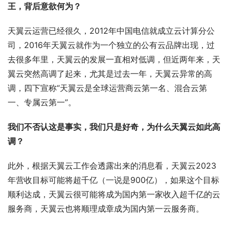
王，背后意欲何为？
天翼云运营已经很久，2012年中国电信就成立云计算分公
司，2016年天翼云就作为一个独立的公有云品牌出现，过
去很多年里，天翼云的发展一直相对低调，但近两年来，天
翼云突然高调了起来，尤其是过去一年，天翼云异常的高
调，四下宣称“天翼云是全球运营商云第一名、混合云第
一、专属云第一”。
我们不否认这是事实，我们只是好奇，为什么天翼云如此高
调？
此外，根据天翼云工作会透露出来的消息看，天翼云2023
年营收目标可能将超千亿（一说是900亿），如果这个目标
顺利达成，天翼云很可能将成为国内第一家收入超千亿的云
服务商，天翼云也将顺理成章成为国内第一云服务商。