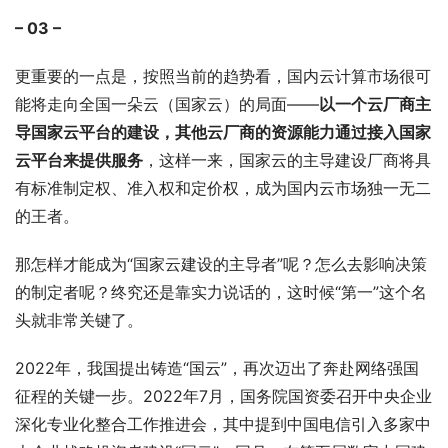
– 03 –
更重要的一点是，按照当前的趋势看，国内云计算市场很可
能将走向全国一朵云（国家云）的局面——
以一个云厂商主
导国家云平台的建设，其他云厂商的资源能力通过接入国家
云平台来提供服务
，这样一来，国家云的主导建设厂商将具
有标准制定权、准入权和定价权，成为国内云市场独一无二
的王者。
那怎样才能成为“国家云建设的主导者”呢？怎么去影响决策
的制定者呢？终究还是靠实力说话的，这时候“第一”这个名
头就非常关键了。
2022年，我国提出铸造“国云”，再次迈出了奔赴网络强国
征程的关键一步。2022年7月，国务院国资委召开中央企业
深化专业化整合工作推进会，其中提到中国电信引入多家中