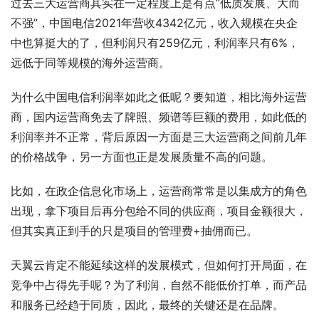
过去三大运营商其实在一定程度上是有点“低质发展、大而
不强”，中国电信2021年营收4342亿元，收入规模在央企
中也算挺大的了，但利润只有259亿元，利润率只有6%，
远低于同等规模的海外运营商。
为什么中国电信利润率如此之低呢？要知道，相比海外运营
商，国内运营商免去了牌照、频谱等巨额的费用，如此低的
利润率并不正常，背后原因一方面是三大运营商之间前几年
的价格战争，另一方面也正是发展质量不高的问题。
比如，在政企信息化市场上，运营商常常是以集成方的角色
出现，拿下项目后再分包给不同的供应商，项目金额很大，
但其实真正到手的只是项目的管理费+抽佣而已。
天翼云肯定不能延续这样的发展模式，但如何打开局面，在
竞争中占得先手呢？为了利润，自然不能低价打单，而产品
和服务已经趋于同质，因此，最终的关键还是在品牌。