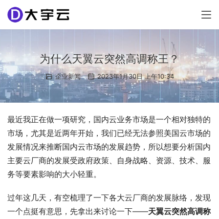
为什么天翼云突然高调称王？
企业新闻
2023年1月30日 上午10:34
最近我正在做一项研究，国内云业务市场是一个相对独特的
市场，尤其是近两年开始，我们已经无法参照美国云市场的
发展情况来推断国内云市场的发展趋势，所以想要分析国内
主要云厂商的发展受政府政策、自身战略、资源、技术、服
务等要素影响的大小轻重。
过年这几天，有空梳理了一下各大云厂商的发展脉络，发现
一个点挺有意思，先拿出来讨论一下——
天翼云突然高调称