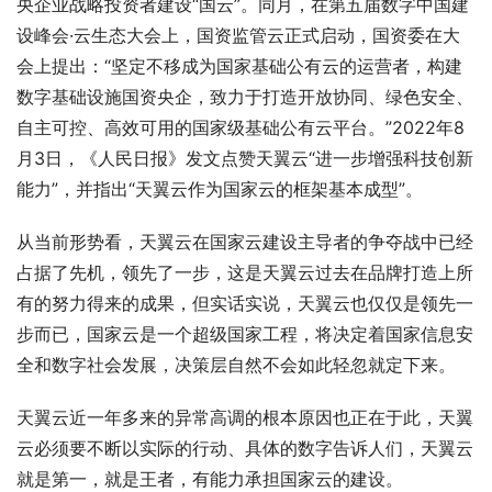
央企业战略投资者建设“国云”。同月，在第五届数字中国建
设峰会·云生态大会上，国资监管云正式启动，国资委在大
会上提出：“坚定不移成为国家基础公有云的运营者，构建
数字基础设施国资央企，致力于打造开放协同、绿色安全、
自主可控、高效可用的国家级基础公有云平台。”2022年8
月3日，《人民日报》发文点赞天翼云“进一步增强科技创新
能力”，并指出“天翼云作为国家云的框架基本成型”。
从当前形势看，天翼云在国家云建设主导者的争夺战中已经
占据了先机，领先了一步，这是天翼云过去在品牌打造上所
有的努力得来的成果，但实话实说，天翼云也仅仅是领先一
步而已，国家云是一个超级国家工程，将决定着国家信息安
全和数字社会发展，决策层自然不会如此轻忽就定下来。
天翼云近一年多来的异常高调的根本原因也正在于此，天翼
云必须要不断以实际的行动、具体的数字告诉人们，天翼云
就是第一，就是王者，有能力承担国家云的建设。