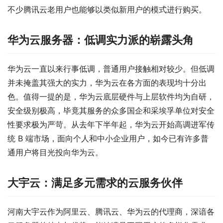
不少腾讯云老用户也能够以类似新用户的模式进行购买。
华为云服务器：低调实力派的崭露头角
华为云一直以来行事低调，普通用户接触相对较少。但低调
并未掩盖其强大的实力，华为云在各方面的表现均十分出
色。值得一提的是，华为云底层硬件与上层软件均为自研，
安全级别极高，毕竟其服务的众多国企和采埃孚单位对安全
性要求极为严苛。从去年下半年起，华为云开始高调进军传
统 B 端市场，面向个人和中小企业用户，如今已有许多普
通用户将目光投向华为云。
大宇云：满足多元需求的云服务伙伴
河南大宇云作为阿里云、腾讯云、华为云的代理商，深谙各