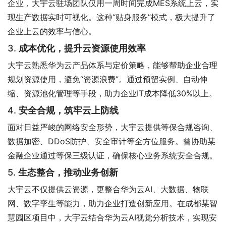
企业，大宇云驻场团队仅用一周时间完成MES系统上云，实
现生产数据实时可视化。这种“贴身服务”模式，极大提升了
企业上云的效率与信心。
3.
成本优化，提升云资源使用效率
大宇云熟悉华为云产品体系与定价策略，能够帮助企业合理
规划资源使用，避免“资源浪费”。通过预留实例、自动伸
缩、资源池化管理等手段，助力企业IT成本降低30%以上。
4.
安全合规，筑牢云上防线
面对日益严峻的网络安全形势，大宇云提供等保合规咨询、
数据加密、DDoS防护、安全审计等全方位服务。曾协助某
金融企业通过等保三级认证，确保核心业务系统安全合规。
5.
生态整合，推动业务创新
大宇云不仅提供云资源，更整合华为云AI、大数据、物联
网、数字孪生等能力，助力企业打造创新应用。在成都某智
慧园区项目中，大宇云结合华为云AI视觉分析技术，实现安