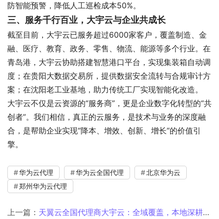
防智能预警，降低人工巡检成本50%。
三、服务千行百业，大宇云与企业共成长
截至目前，大宇云已服务超过6000家客户，覆盖制造、金
融、医疗、教育、政务、零售、物流、能源等多个行业。在
青岛港，大宇云协助搭建智慧港口平台，实现集装箱自动调
度；在贵阳大数据交易所，提供数据安全流转与合规审计方
案；在沈阳老工业基地，助力传统工厂实现智能化改造。
大宇云不仅是云资源的“服务商”，更是企业数字化转型的“共
创者”。我们相信，真正的云服务，是技术与业务的深度融
合，是帮助企业实现“降本、增效、创新、增长”的价值引
擎。
华为云代理
华为云全国代理
北京华为云
郑州华为云代理
上一篇：
天翼云全国代理商大宇云：全域覆盖，本地深耕，成企业上云首选