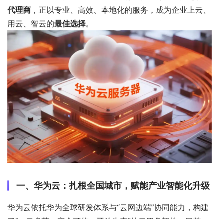
代理商
，正以专业、高效、本地化的服务，成为企业上云、
用云、智云的
最佳选择
。
一、华为云：扎根全国城市，赋能产业智能化升级
华为云依托华为全球研发体系与“云网边端”协同能力，构建