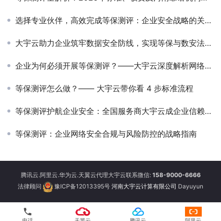
选择专业伙伴，高效完成等保测评：企业安全战略的关键一步
大宇云助力企业筑牢数据安全防线，实现等保与数安法双轨合规
企业为何必须开展等保测评？——大宇云深度解析网络安全合规的“必修课”
等保测评怎么做？—— 大宇云带你看 4 步标准流程
等保测评护航企业安全：全国服务商大宇云成企业信赖之选
等保测评：企业网络安全合规与风险防控的战略指南
腾讯云.阿里云.华为云.天翼云代理大宇云联系微信:
158-9000-6666
法律顾问
豫ICP备12013395号
河南大宇云计算有限公司
Dayuyun
phone
电话
天翼云
腾讯云
阿里云