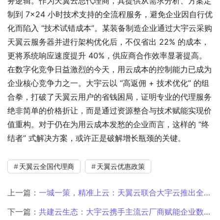
务逻辑。作为天翼云总代理商，其提供从需求分析、方案定
制到 7×24 小时技术支持的全流程服务，避免企业因自行优
化而陷入 “技术试错成本”。某装备制造企业通过大宇云采购
天翼云服务器并进行架构优化后，不仅省出 22% 的成本，
更将系统响应速度提升 40%，供应商合作效率显著提高。
在数字化竞争日益激烈的今天，用云成本的控制能力已成为
企业核心竞争力之一。大宇云以 “高返佣 + 技术优化” 的组
合拳，打破了天翼云用户的省钱困局，证明专业的代理服务
绝非简单的价格折让，而是通过资源整合与技术赋能实现价
值重构。对于仍在为用云成本发愁的企业而言，这样的 “终
结者” 式解决方案，或许正是破解增长瓶颈的关键。
天翼云全国代理商
天翼云优惠政策
上一篇：
一城一策，精准上云：天翼云联合大宇云推出全国城市优惠政策
下一篇：
共建云生态：大宇云携手主流云厂商赋能企业数字化转型