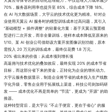
天翼云等保专区的自动化运维能力，不仅运维人力成本减少
70%，服务器利用率也提升至 85%，综合成本下降 18%。
在 AI 与大数据场景，大宇云的技术优化更为精准。针对企
业使用天翼云 AI 服务时的模型训练成本过高问题，其引入
“基础模型 + 插件调整” 的轻量化方案：基于天翼云预置模
型进行二次开发，而非全量训练，使样本成本降低至原来的
1/10。某 AI 创业公司借助该方案开发图像识别功能，原本
需投入 20 万元的训练成本，最终仅花费 1.8 万元。
20% 省出来的价值：从成本项到增长项
高返佣与技术优化的叠加效应，最终实现 20% 的成本节省
目标，而这部分省下来的资金，正转化为企业的增长动力。
大宇云服务数据显示，制造企业将节省的成本投入生产线数
字化升级，零售企业用于拓展线上渠道，科技公司则加码研
发 —— 成本优化不再是简单的 “节流”，更成为 “开源” 的助
推器。
这种转型背后，是大宇云 “不止于便宜，更在于省心” 的服