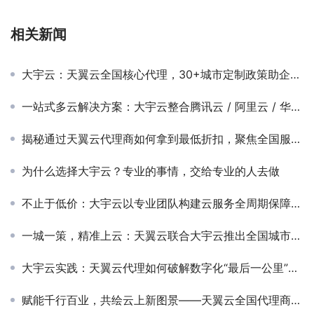
相关新闻
大宇云：天翼云全国核心代理，30+城市定制政策助企业降本增效
一站式多云解决方案：大宇云整合腾讯云 / 阿里云 / 华为云，为企业破解上云难题
揭秘通过天翼云代理商如何拿到最低折扣，聚焦全国服务商大宇云
为什么选择大宇云？专业的事情，交给专业的人去做
不止于低价：大宇云以专业团队构建云服务全周期保障体系
一城一策，精准上云：天翼云联合大宇云推出全国城市优惠政策
大宇云实践：天翼云代理如何破解数字化“最后一公里”难题
赋能千行百业，共绘云上新图景——天翼云全国代理商大宇云的生态实践与创新之路