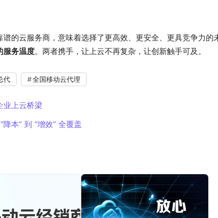
靠谱的云服务商，意味着选择了更高效、更安全、更具竞争力的
的服务温度
。两者携手，让上云不再复杂，让创新触手可及。
总代
全国移动云代理
企业上云桥梁
降本” 到 “增效” 全覆盖