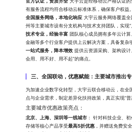
官方认证，资质齐全
大宇云是经移动云严格认证的
有服务流程均符合移动云标准体系，确保客户权益
全国服务网络，本地化响应
大宇云服务网络覆盖全
州等主要城市设有分支机构与技术支持团队，实现“
技术专业，经验丰富
团队核心成员拥有多年云计算
金融等多个行业客户提供上云解决方案，具备复杂
一站式服务，降本增效
提供云资源采购、架构设计
会用、用不好、用不起”的痛点。
三、全国联动，优惠赋能：主要城市推出专
为加速企业数字化转型，大宇云联合移动云，在全国
点与企业需求，制定差异化扶持政策，真正实现“普
主要城市优惠政策亮点：
北京、上海、深圳等一线城市
： 针对科技企业、初
存储等核心产品享受
最高5折优惠
，并赠送免费安