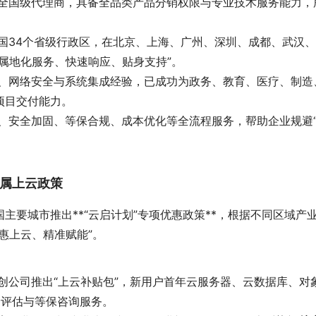
全国级代理商，具备全品类产品分销权限与专业技术服务能力，
。
国34个省级行政区，在北京、上海、广州、深圳、成都、武汉
属地化服务、快速响应、贴身支持”。
、网络安全与系统集成经验，已成功为政务、教育、医疗、制造
项目交付能力。
、安全加固、等保合规、成本优化等全流程服务，帮助企业规避
属上云政策
主要城市推出**“云启计划”专项优惠政策**，根据不同区域产
惠上云、精准赋能”。
创公司推出“上云补贴包”，新用户首年云服务器、云数据库、对
全评估与等保咨询服务。