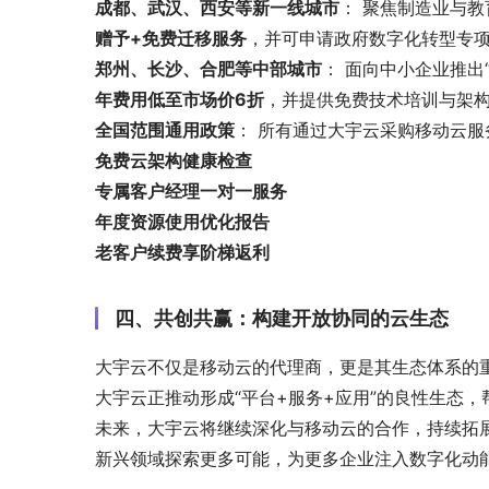
成都、武汉、西安等新一线城市
： 聚焦制造业与教
赠予+免费迁移服务
，并可申请政府数字化转型专
郑州、长沙、合肥等中部城市
： 面向中小企业推出
年费用低至市场价6折
，并提供免费技术培训与架
全国范围通用政策
： 所有通过大宇云采购移动云
免费云架构健康检查
专属客户经理一对一服务
年度资源使用优化报告
老客户续费享阶梯返利
四、共创共赢：构建开放协同的云生态
大宇云不仅是移动云的代理商，更是其生态体系的
大宇云正推动形成“平台+服务+应用”的良性生态，帮
未来，大宇云将继续深化与移动云的合作，持续拓
新兴领域探索更多可能，为更多企业注入数字化动