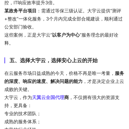
控，IT响应效率提升3倍。
某政务平台项目
：需通过等保三级认证。大宇云提供“测评
+整改”一体化服务，3个月内完成全部合规建设，顺利通过
公安部门验收。
这些案例，正是大宇云“
以客户为中心
”服务理念的最好诠
释。
五、选择大宇云，选择安心上云的开始
在云服务市场日益成熟的今天，价格不再是唯一考量，
服务
的深度、响应的速度、解决问题的能力
，才是决定企业上云
成败的关键。
大宇云，作为
天翼云全国代理
商
，不仅拥有强大的资源支
持，更具备：
专业的技术团队；
成熟的服务体系；