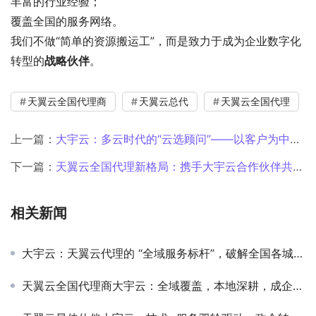
丰富的行业经验；
覆盖全国的服务网络。
我们不做“简单的资源搬运工”，而是致力于成为企业数字化
转型的
战略伙伴
。
天翼云全国代理商
天翼云总代
天翼云全国代理
上一篇：
大宇云：多云时代的“云选顾问”——以客户为中心，赋能企业智选云服务
下一篇：
天翼云全国代理新格局：携手大宇云合作伙伴共筑云网融合新生态
相关新闻
大宇云：天翼云代理的 “全域服务标杆”，破解全国各城市企业上云难题
天翼云全国代理商大宇云：全域覆盖，本地深耕，成企业上云首选