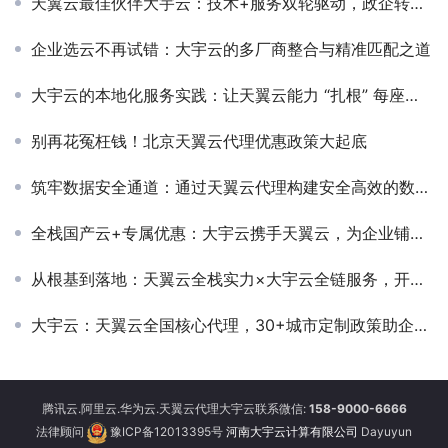
天翼云最佳伙伴大宇云：技术+服务双轮驱动，政企转型的可靠同行者
企业选云不再试错：大宇云的多厂商整合与精准匹配之道
大宇云的本地化服务实践：让天翼云能力 “扎根” 每座城市
别再花冤枉钱！北京天翼云代理优惠政策大起底
筑牢数据安全通道：通过天翼云代理构建安全高效的数据传输新生态
全栈国产云+专属优惠：大宇云携手天翼云，为企业铺就智能转型快车道
从根基到落地：天翼云全栈实力×大宇云全链服务，开启企业高效云时代‌
大宇云：天翼云全国核心代理，30+城市定制政策助企业降本增效
腾讯云.阿里云.华为云.天翼云代理大宇云联系微信:
158-9000-6666
法律顾问
豫ICP备12013395号
河南大宇云计算有限公司
Dayuyun