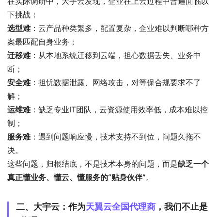
在实际调研中，大宇云发现，企业在上云过程中普遍面临以
下挑战：
选型难
：云产品种类繁多，配置复杂，企业难以判断哪种方
案最匹配自身业务；
迁移难
：从本地系统迁移到云端，担心数据丢失、业务中
断；
安全难
：担忧数据泄露、网络攻击，对等保合规要求不了
解；
运维难
：缺乏专业IT团队，云资源使用效率低，成本难以控
制；
服务难
：遇到问题响应慢，技术支持不到位，问题久拖不
决。
这些问题，归根结底，不是技术本身的问题，而是
缺乏一个
真正懂业务、懂云、懂服务的“贴身伙伴”
。
二、大宇云：作为
天翼云全国代理商
，我们不止是