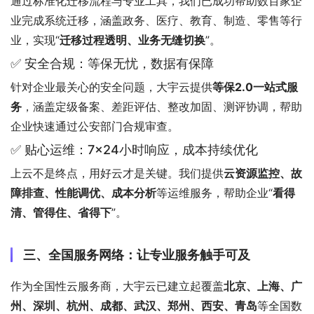
通过标准化迁移流程与专业工具，我们已成功帮助数百家企
业完成系统迁移，涵盖政务、医疗、教育、制造、零售等行
业，实现“
迁移过程透明、业务无缝切换
”。
✅ 安全合规：等保无忧，数据有保障
针对企业最关心的安全问题，大宇云提供
等保2.0一站式服
务
，涵盖定级备案、差距评估、整改加固、测评协调，帮助
企业快速通过公安部门合规审查。
✅ 贴心运维：7×24小时响应，成本持续优化
上云不是终点，用好云才是关键。我们提供
云资源监控、故
障排查、性能调优、成本分析
等运维服务，帮助企业“
看得
清、管得住、省得下
”。
三、全国服务网络：让专业服务触手可及
作为全国性云服务商，大宇云已建立起覆盖
北京、上海、广
州、深圳、杭州、成都、武汉、郑州、西安、青岛
等全国数