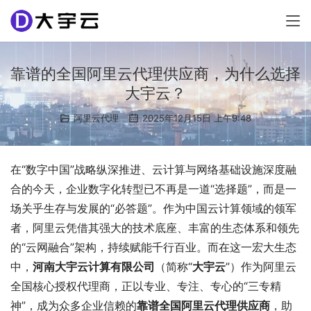
靠谱的全国阿里云代理供应商，为什么选择
大宇云？
阿里云代理
2025年12月15日 上午9:48
在“数字中国”战略纵深推进、云计算与网络基础设施深度融
合的今天，企业数字化转型已不再是一道“选择题”，而是一
场关乎生存与发展的“必答题”。作为中国云计算领域的领军
者，阿里云凭借其强大的技术底座、丰富的生态体系和领先
的“云网融合”架构，持续赋能千行百业。而在这一宏大生态
中，
河南大宇云计算有限公司
（简称“
大宇云
”）作为阿里云
全国核心授权代理商，正以专业、专注、专心的“三专精
神”，成为众多企业信赖的
靠谱全国阿里云代理供应商
，助