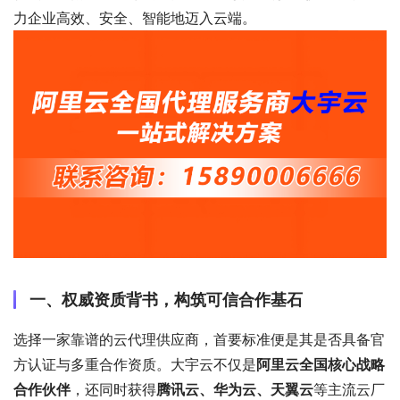
力企业高效、安全、智能地迈入云端。
一、权威资质背书，构筑可信合作基石
选择一家靠谱的云代理供应商，首要标准便是其是否具备官
方认证与多重合作资质。大宇云不仅是
阿里云全国核心战略
合作伙伴
，还同时获得
腾讯云、华为云、天翼云
等主流云厂