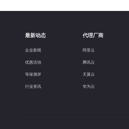
最新动态
代理厂商
企业新闻
阿里云
优惠活动
腾讯云
等保测评
天翼云
行业资讯
华为云