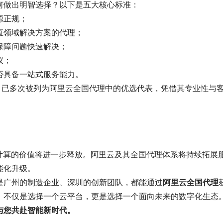
何做出明智选择？以下是五大核心标准：
源正规；
直领域解决方案的代理；
保障问题快速解决；
议；
否具备一站式服务能力。
，已多次被列为阿里云全国代理中的优选代表，凭借其专业性与
计算的价值将进一步释放。阿里云及其全国代理体系将持续拓展
能化升级。
是广州的制造企业、深圳的创新团队，都能通过
阿里云全国代理
，不仅是选择一个云平台，更是选择一个面向未来的数字化生态
与您共赴智能新时代。