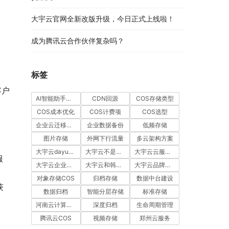
大宇云官网全新改版升级，今日正式上线啦！
成为腾讯云合作伙伴复杂吗？
标签
客户
AI智能助手企业版
CDN回源
COS存储类型
COS成本优化
COS计费项
COS选型
企业云迁移服务
企业数据备份
低频存储
图片存储
外网下行流量
多云架构方案
大宇云dayuyun
大宇云不是家电品牌
大宇云云服务代理
服
大宇云企业资质
大宇云和韩国大宇区别
大宇云品牌辨识
对象存储COS
归档存储
数据中台建设
获
数据归档
智能分层存储
标准存储
。
河南云计算公司
深度归档
生命周期管理
腾讯云COS
视频存储
郑州云服务