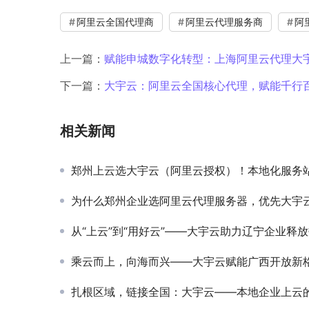
阿里云全国代理商
阿里云代理服务商
阿
上一篇：
赋能申城数字化转型：上海阿里云代理大
下一篇：
大宇云：阿里云全国核心代理，赋能千行
相关新闻
郑州上云选大宇云（阿里云授权）！本地化服务站 + 双重售后，业务
为什么郑州企业选阿里云代理服务器，优先大宇
从“上云”到“用好云”——大宇云助力辽宁企业释放数字
乘云而上，向海而兴——大宇云赋能广西开放新
扎根区域，链接全国：大宇云——本地企业上云的首选阿里云代