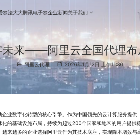
爱签
法大大
腾讯电子签
企业新闻
关于我们
字未来——阿里云全国代理布
阿里云代理
2026年1月12日 上午11:30
动企业数字化转型的核心引擎。作为中国领先的云计算服务提供
球化的基础设施布局，持续为超过200个国家和地区的用户提供
，越来越多的企业选择阿里云作为其技术底座，实现降本增效与