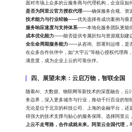
面对市场上众多的云服务商与代理机构，企业应如
是否为阿里云官方授权代理
——确保服务合规、资
技术能力与行业经验
——优先选择有成功案例与垂
服务响应速度与支持体系
——本地化服务团队更能
成本优化能力
——能否提供专属折扣与资源规划建
全生命周期服务能力
——从咨询、部署到运维，是
在众多合作伙伴中，如“大宇云”等核心授权代理商
满意度，成为企业上云的可靠伙伴。
四、展望未来：云启万物，智联全国
随着AI、大数据、物联网等新技术的深度融合，云
务边界，深入更多城市与行业，推动千行百业的智
无论是位于北京的科技公司、上海的金融平台，还
得强大的技术支撑与贴心的服务保障。选择阿里云
上云不走弯路，合作成就未来。阿里云全国代理，