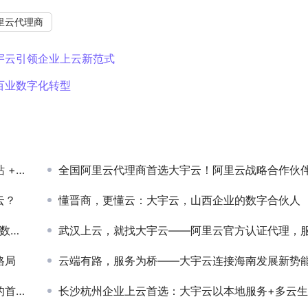
里云代理商
宇云引领企业上云新范式
百业数字化转型
不中断
全国阿里云代理商首选大宇云！阿里云战略合作伙伴，30 + 省市覆盖 + 一站式等保服
云？
懂晋商，更懂云：大宇云，山西企业的数字合伙人
潜能
武汉上云，就找大宇云——阿里云官方认证代理，服务更贴
格局
云端有路，服务为桥——大宇云连接海南发展新势
理商
长沙杭州企业上云首选：大宇云以本地服务+多云生态构筑数字化双引擎