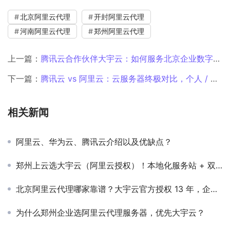
北京阿里云代理
开封阿里云代理
河南阿里云代理
郑州阿里云代理
上一篇：
腾讯云合作伙伴大宇云：如何服务北京企业数字化转型
下一篇：
腾讯云 vs 阿里云：云服务器终极对比，个人 / 企业选对不花冤枉钱！
相关新闻
阿里云、华为云、腾讯云介绍以及优缺点？
郑州上云选大宇云（阿里云授权）！本地化服务站 + 双重售后，业务不中断
北京阿里云代理哪家靠谱？大宇云官方授权 13 年，企业上云省钱合规更高效
为什么郑州企业选阿里云代理服务器，优先大宇云？