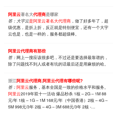
阿里云
著名大
代理商
是哪家
答：大宇云
是阿里云著名大代理商
，做了好多年了，超
级优惠，是折上折，反正就是特别便宜，还有一个大宇
云也是，也是一样的，服务都超级棒。
阿里云代理商有那些
答：
网上一搜应该很多吧，不过还是要选择最靠谱的，
除了问题找不到人或者有坑的话最后还是用麻烦的哈。
浙江
阿里云代理商
,
阿里云代理有哪些呢?
答：
阿里云
服务，基本全国是一致的价格水平和服务。
阿里云
2019年双十一活动 爆品秒杀 1核 – 2G – 1M 88
元/年 1核 – 1G – 1M 168元/年（中国香港）2核 – 4G –
5M 998元/3年 2核 – 4G – 3M 688元/3年 2核 -…