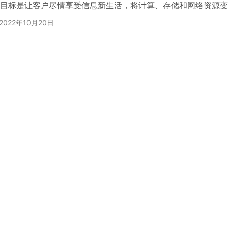
目标是让客户尽情享受信息新生活，将计算、存储和网络资源变
样的社会公共资源、融入日常生产与生活，实现“云服务到家，
2022年10月20日
云弹性云主机（CT-ECS，Elastic Cloud Server）是一种
可扩展的计算服务。云主机由 CPU、内存、镜像、云硬盘组成
C、安全组、数据多副本保存等能力，打造