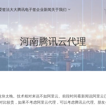
爱签
法大大
腾讯电子签
企业新闻
关于我们
河南腾讯云代理
这块太晚。技术相对来说不如阿里云。前段时间看新闻说阿里云
相对比较贵，如果不考虑阿里云代理，可以考虑腾讯云代理。朋友