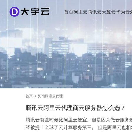
首页
阿里云
腾讯云
天翼云
华为云
首页
河南腾讯云代理
腾讯云阿里云代理商云服务器怎么选？
腾讯云有些时候比阿里云便宜。但是因为做云服务
经被提上全球了云计算服务第三。 但是阿里云也