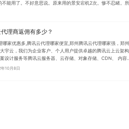
的不能用了。不好意思说。原来用的景安宕机2次。惨不忍睹。
评估还是选择了阿里云。价格跟腾讯云有点差别。但不是太多。
云代理商返佣有多少？
哪家优惠多,腾讯云代理哪家便宜,郑州腾讯云代理哪家强，郑
大宇云，我们为企业客户、个人用户提供卓越的腾讯云上云架构
案设计服务等腾讯云服务器、云存储、对象存储、CDN、 内容
云桌面、大数据分析、优惠券、代金券- 站式的上云服务。 
2年10月8日
代理 腾讯云代理也就是腾讯云合作伙伴，是具有腾讯云售前产
供，销售、客户服务等能力，同时 将产品销售给用户的合作伙
云