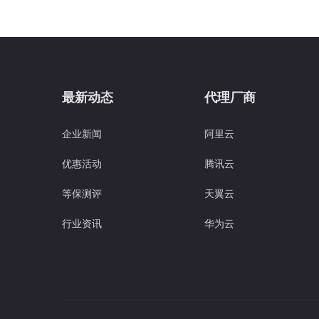
最新动态
代理厂商
企业新闻
阿里云
优惠活动
腾讯云
等保测评
天翼云
行业资讯
华为云