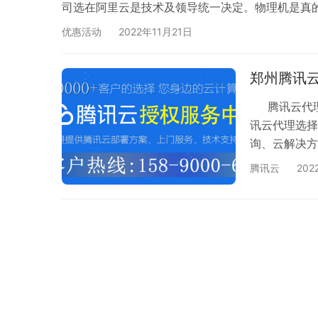
司选在阿里云是技术及领导统一决定。物理机是真
技术他们一致决定安全、速度、存储、服务、品牌
优惠活动
2022年11月21日
（相对来说现在阿里云比腾讯云要贵一些）
郑州腾讯
腾讯云代理
讯云代理选择
询、云解决方
发、大数据、
腾讯云
202
么是腾讯云
咨询、方案提
伴。 腾讯