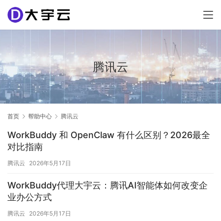
腾讯云
首页
帮助中心
腾讯云
WorkBuddy 和 OpenClaw 有什么区别？2026最全
对比指南
腾讯云
2026年5月17日
WorkBuddy代理大宇云：腾讯AI智能体如何改变企
业办公方式
腾讯云
2026年5月17日