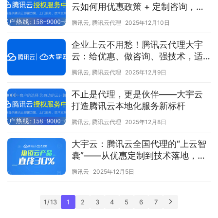
云如何用优惠政策 + 定制咨询，解
决企业上云痛点
腾讯云
,
腾讯云代理
2025年12月10日
企业上云不用愁！腾讯云代理大宇
云：给优惠、做咨询、强技术，适
配电商 / 政务多行业
腾讯云
,
腾讯云代理
2025年12月9日
不止是代理，更是伙伴——大宇云
打造腾讯云本地化服务新标杆
腾讯云
,
腾讯云代理
2025年12月8日
大宇云：腾讯云全国代理的“上云智
囊”——从优惠定制到技术落地，赋
能30城企业数字化跃迁
腾讯云
2025年12月5日
1 / 13
1
2
3
4
5
6
7