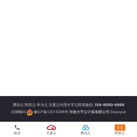
腾讯云.阿里云.华为云.天翼云代理大宇云联系微信:
158-9000-6666
法律顾问
豫ICP备12013395号
河南大宇云计算有限公司
Dayuyun
phone
电话
天翼云
腾讯云
阿里云