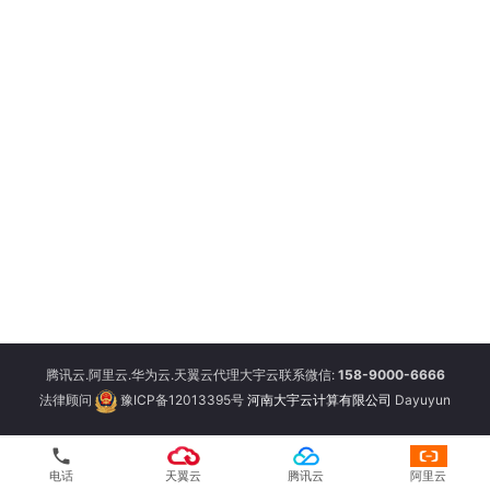
腾讯云.阿里云.华为云.天翼云代理大宇云联系微信:
158-9000-6666
法律顾问
豫ICP备12013395号
河南大宇云计算有限公司
Dayuyun
phone
电话
天翼云
腾讯云
阿里云