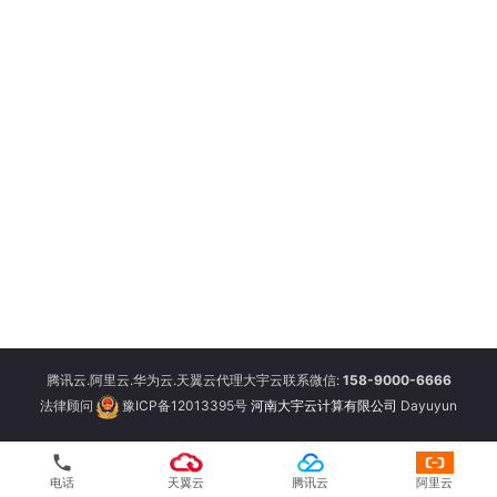
腾讯云.阿里云.华为云.天翼云代理大宇云联系微信:
158-9000-6666
法律顾问
豫ICP备12013395号
河南大宇云计算有限公司
Dayuyun
phone
电话
天翼云
腾讯云
阿里云