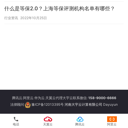
什么是等保2.0？上海等保评测机构名单有哪些？
行业资讯
2022年10月25日
腾讯云.阿里云.华为云.天翼云代理大宇云联系微信:
158-9000-6666
法律顾问
豫ICP备12013395号
河南大宇云计算有限公司
Dayuyun
phone
电话
天翼云
腾讯云
阿里云