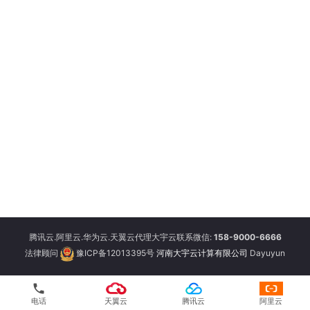
腾讯云.阿里云.华为云.天翼云代理大宇云联系微信:
158-9000-6666
法律顾问
豫ICP备12013395号
河南大宇云计算有限公司
Dayuyun
phone
电话
天翼云
腾讯云
阿里云